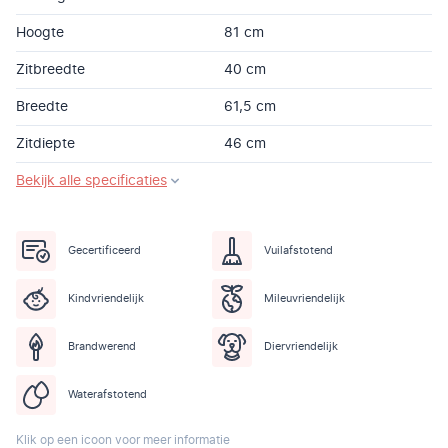
Hoogte
81 cm
Zitbreedte
40 cm
Breedte
61,5 cm
Zitdiepte
46 cm
Bekijk alle specificaties
Gecertificeerd
Vuilafstotend
Kindvriendelijk
Mileuvriendelijk
Brandwerend
Diervriendelijk
Waterafstotend
Klik op een icoon voor meer informatie