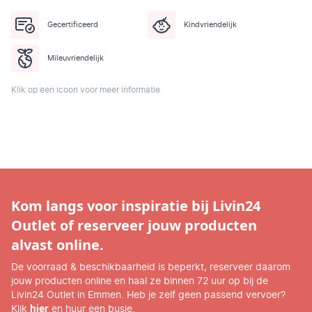
Gecertificeerd
Kindvriendelijk
Mileuvriendelijk
Klik op een icoon voor meer informatie
Kom langs voor inspiratie bij Livin24
Outlet of reserveer jouw producten
alvast online.
De voorraad & beschikbaarheid is beperkt, reserveer daarom
jouw producten online en haal ze binnen 72 uur op bij de
Livin24 Outlet in Emmen. Heb je zelf geen passend vervoer?
Klik
hier
en huur een busje.