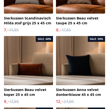
Sierkussen Scandinavisch
Sierkussen Beau velvet
Hilda stof grijs 25 x 45 cm
taupe 25 x 45 cm
7,-
14,95
8,-
17,95
SALE
-60%
SALE
-50%
Sierkussen Beau velvet
Sierkussen Anna velvet
koper 25 x 45 cm
donkerblauw 45 x 45 cm
8,-
17,95
12,-
24,95