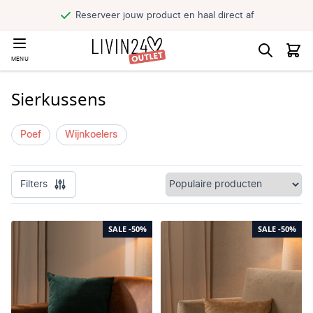
Reserveer jouw product en haal direct af
MENU
Sierkussens
Poef
Wijnkoelers
Filters
SALE
-50%
SALE
-50%