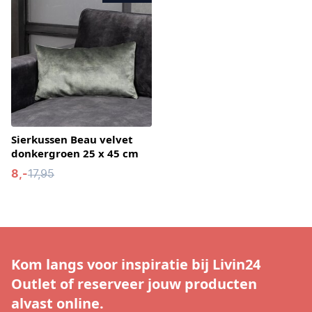
Sierkussen Beau velvet
donkergroen 25 x 45 cm
8,-
17,95
Kom langs voor inspiratie bij Livin24
Outlet of reserveer jouw producten
alvast online.