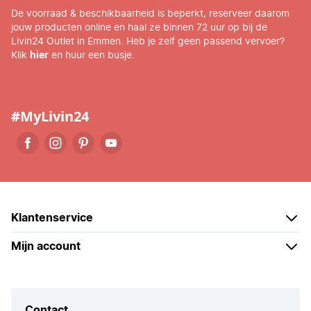
De voorraad & beschikbaarheid is beperkt, reserveer daarom
jouw producten online en haal ze binnen 72 uur op bij de
Livin24 Outlet in Emmen. Heb je zelf geen passend vervoer?
Klik
hier
en huur een busje.
#MyLivin24
Klantenservice
Mijn account
Contact