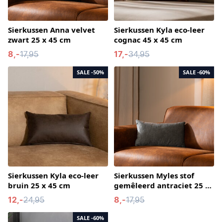
Sierkussen Anna velvet
Sierkussen Kyla eco-leer
zwart 25 x 45 cm
cognac 45 x 45 cm
8,-
17,95
17,-
34,95
SALE
-50%
SALE
-60%
Sierkussen Kyla eco-leer
Sierkussen Myles stof
bruin 25 x 45 cm
gemêleerd antraciet 25 x
45 cm
12,-
24,95
8,-
17,95
SALE
-60%