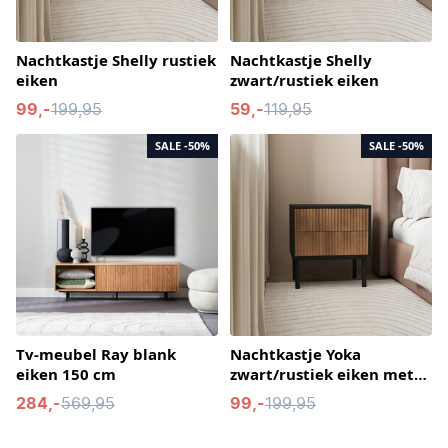
Nachtkastje Shelly rustiek
Nachtkastje Shelly
eiken
zwart/rustiek eiken
99,-
199,95
59,-
119,95
SALE
-50%
SALE
-50%
Tv-meubel Ray blank
Nachtkastje Yoka
eiken 150 cm
zwart/rustiek eiken met
lades
284,-
569,95
99,-
199,95