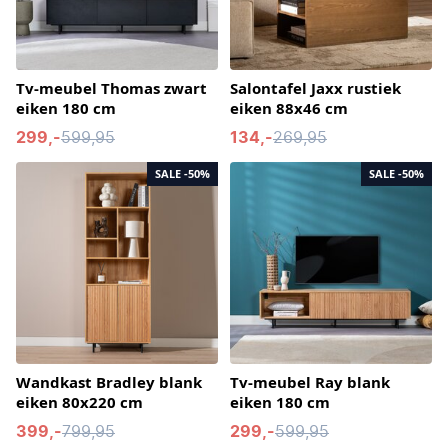
Tv-meubel Thomas zwart
Salontafel Jaxx rustiek
eiken 180 cm
eiken 88x46 cm
299,-
599,95
134,-
269,95
SALE
-50%
SALE
-50%
Wandkast Bradley blank
Tv-meubel Ray blank
eiken 80x220 cm
eiken 180 cm
399,-
799,95
299,-
599,95