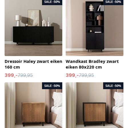
SALE
-50%
SALE
-50%
Dressoir Haley zwart eiken
Wandkast Bradley zwart
160 cm
eiken 80x220 cm
399,-
799,95
399,-
799,95
SALE
-50%
SALE
-50%