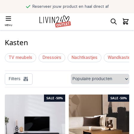
Reserveer jouw product en haal direct af
MENU
Kasten
TV meubels
Dressoirs
Nachtkastjes
Wandkasten
Filters
SALE
-50%
SALE
-50%