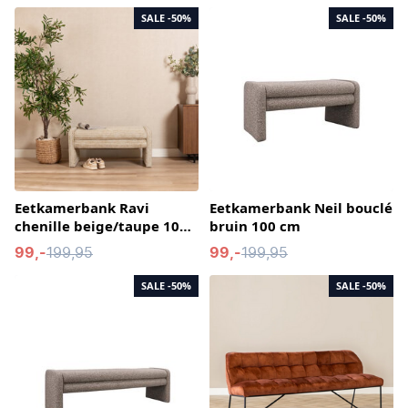
SALE
-50%
SALE
-50%
Eetkamerbank Ravi
Eetkamerbank Neil bouclé
chenille beige/taupe 100
bruin 100 cm
cm
99,-
199,95
99,-
199,95
SALE
-50%
SALE
-50%