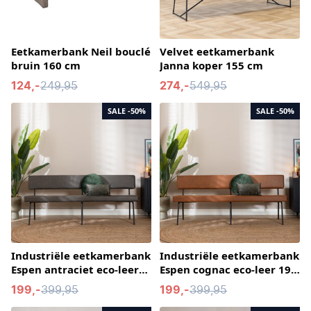
Eetkamerbank Neil bouclé
Velvet eetkamerbank
bruin 160 cm
Janna koper 155 cm
124,-
249,95
274,-
549,95
SALE
-50%
SALE
-50%
Industriële eetkamerbank
Industriële eetkamerbank
Espen antraciet eco-leer
Espen cognac eco-leer 190
190 cm
cm
199,-
399,95
199,-
399,95