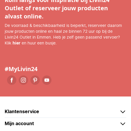
Outlet of reserveer jouw producten
alvast online.
De voorraad & beschikbaarheid is beperkt, reserveer daarom
jouw producten online en haal ze binnen 72 uur op bij de
Livin24 Outlet in Emmen. Heb je zelf geen passend vervoer?
Klik
hier
en huur een busje.
#MyLivin24
Klantenservice
Mijn account