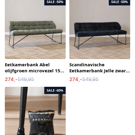
SALE
-50%
SALE
-50%
Eetkamerbank Abel
Scandinavische
olijfgroen microvezel 155
Eetkamerbank Jelle zwart
cm
155 cm
274,-
549,95
274,-
549,95
SALE
-60%