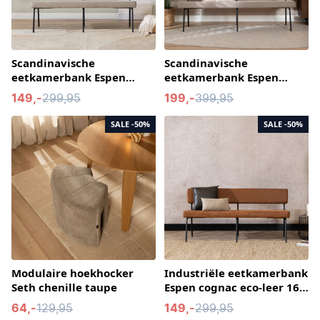
Scandinavische
Scandinavische
eetkamerbank Espen
eetkamerbank Espen
taupe gerecyclede stof
taupe gerecyclede stof
149,-
299,95
199,-
399,95
160 cm
190 cm
SALE
-50%
SALE
-50%
Modulaire hoekhocker
Industriële eetkamerbank
Seth chenille taupe
Espen cognac eco-leer 160
cm
64,-
129,95
149,-
299,95