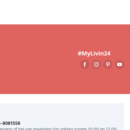
#MyLivin24
5-8081556
tsapp of bel van maandag t/m vrijdag tussen 10:00 en 17:00