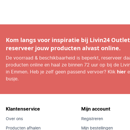
Kom langs voor inspiratie bij Livin24 Outlet
reserveer jouw producten alvast online.
De voorraad & beschikbaarheid is beperkt, reserveer d
producten online en haal ze binnen 72 uur op bij de Livi
in Emmen. Heb je zelf geen passend vervoer? Klik
hier
e
busje.
Klantenservice
Mijn account
Over ons
Registreren
Producten afhalen
Mijn bestellingen