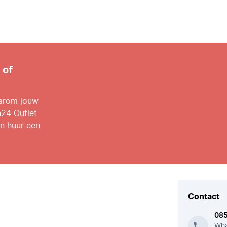
 of
aarom jouw
n24 Outlet
n huur een
Contact
08
Wha