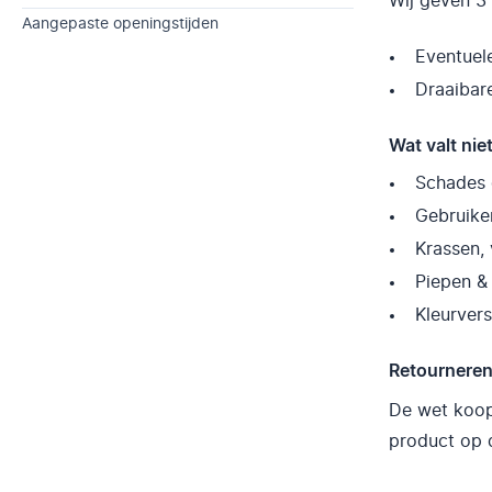
Wij geven 3
Aangepaste openingstijden
Eventuele
Draaibar
Wat valt nie
Schades 
Gebruike
Krassen,
Piepen &
Kleurvers
Retournere
De wet koop 
product op 