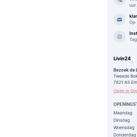
uur.
kla
Op 
Ins
Tag
Livin24
Bezoek de 
Tweede Bok
7821 AS E
Open in Go
OPENINGS
Maandag
Dinsdag
Woensdag
Donderdag