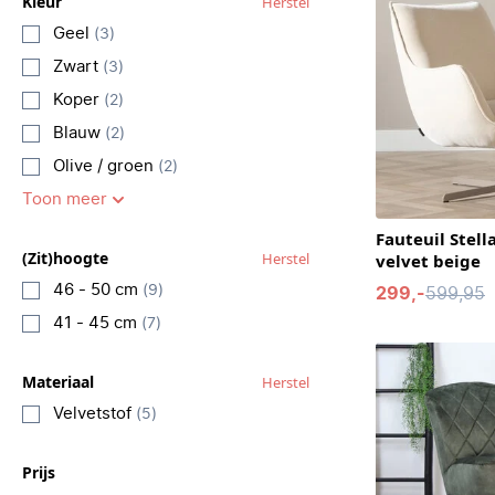
Kleur
Herstel
Geel
(3)
Zwart
(3)
Koper
(2)
Blauw
(2)
Olive / groen
(2)
Toon meer
Fauteuil Stell
(Zit)hoogte
Herstel
velvet beige
46 - 50 cm
(9)
299,-
599,95
41 - 45 cm
(7)
Materiaal
Herstel
Velvetstof
(5)
Prijs