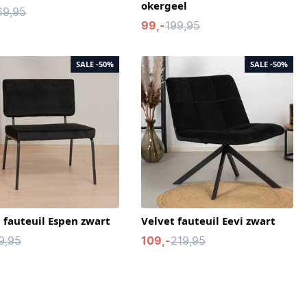
okergeel
69,95
99,-
199,95
SALE
-50%
SALE
-50%
 fauteuil Espen zwart
Velvet fauteuil Eevi zwart
9,95
109,-
219,95