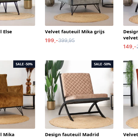
l Else
Velvet fauteuil Mika grijs
Design
velve
199,-
399,95
149,-
SALE
-50%
SALE
-50%
il Mika
Design fauteuil Madrid
Velvet