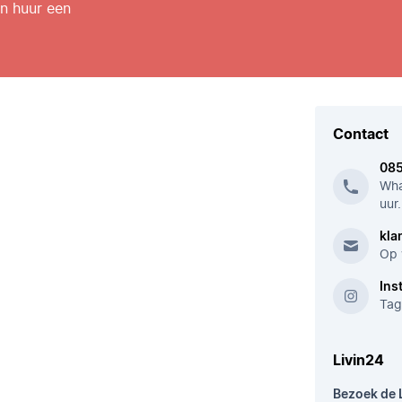
n huur een
Contact
08
Wha
uur.
kla
Op 
Ins
Tag
Livin24
Bezoek de 