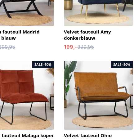
 fauteuil Madrid
Velvet fauteuil Amy
t blauw
donkerblauw
299,95
199,-
399,95
SALE
-50%
SALE
-50%
 fauteuil Malaga koper
Velvet fauteuil Ohio