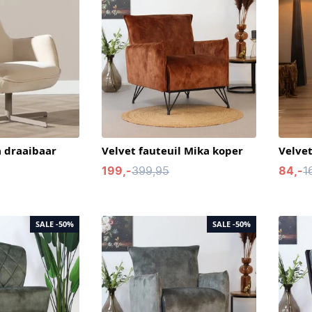
a draaibaar
Velvet fauteuil Mika koper
Velvet
199,-
399,95
84,-
1
SALE
-50%
SALE
-50%