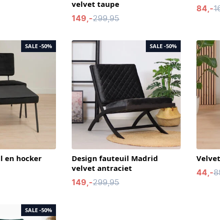
velvet taupe
84,-
1
149,-
299,95
SALE
-50%
SALE
-50%
il en hocker
Design fauteuil Madrid
Velvet
velvet antraciet
44,-
8
149,-
299,95
SALE
-50%