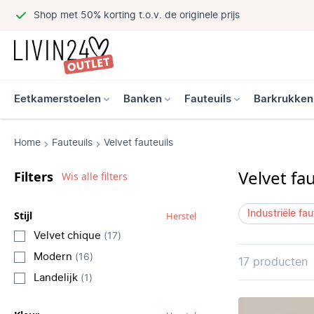
Shop met 50% korting t.o.v. de originele prijs
Eetkamerstoelen
Banken
Fauteuils
Barkrukken
Home
Fauteuils
Velvet fauteuils
Velvet fa
Filters
Wis alle filters
Stijl
Industriële fau
Herstel
Velvet chique
(17)
Modern
(16)
17 producten
Landelijk
(1)