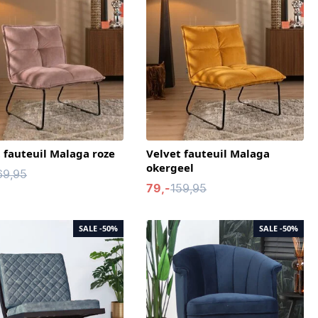
 fauteuil Malaga roze
Velvet fauteuil Malaga
okergeel
69,95
79,-
159,95
SALE
-50%
SALE
-50%