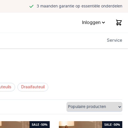
3 maanden garantie op essentiële onderdelen
Inloggen
Service
uteuils
Draaifauteuil
SALE
-50%
SALE
-50%