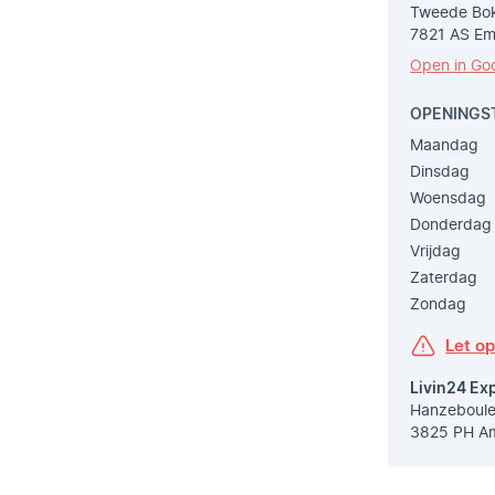
Tweede Bok
7821 AS E
Open in Go
OPENINGS
Maandag
Dinsdag
Woensdag
Donderdag
Vrijdag
Zaterdag
Zondag
Let o
Livin24 Ex
Hanzeboule
3825 PH Am