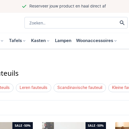
Reserveer jouw product en haal direct af
Tafels
Kasten
Lampen
Woonaccessoires
uteuils
teuils
Leren fauteuils
Scandinavische fauteuil
Kleine fa
SALE
-50%
SALE
-50%