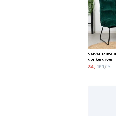
Velvet fauteu
donkergroen
84,-
169,95