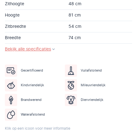
Zithoogte
48 cm
Hoogte
81 cm
Zitbreedte
54 cm
Breedte
74 cm
Bekijk alle specificaties
Gecertificeerd
Vuilafstotend
Kindvriendelijk
Mileuvriendelijk
Brandwerend
Diervriendelijk
Waterafstotend
Klik op een icoon voor meer informatie