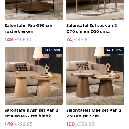
Salontafel Rio Ø90 cm
Salontafel Sef set van 2
rustiek eiken
Ø70 cm en Ø50 cm
taupe/travertin
149,-
299,95
74,-
149,95
SALE
-50%
SALE
-50%
Salontafels Ash set van 2
Salontafels Mae set van 2
Ø50 en Ø62 cm blank
Ø50 en Ø62 cm
eiken
travertin/rustiek eiken
149,-
299,95
199,-
399,95