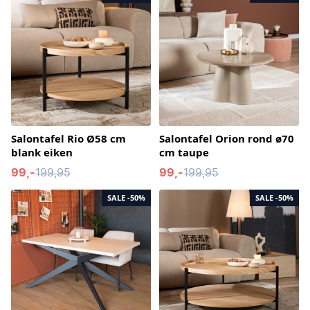
Salontafel Rio Ø58 cm
Salontafel Orion rond ø70
blank eiken
cm taupe
99,-
199,95
99,-
199,95
SALE
-50%
SALE
-50%