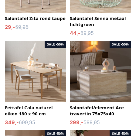
Salontafel Zita rond taupe
Salontafel Senna metaal
lichtgroen
29,-
59,95
44,-
89,95
SALE
-50%
SALE
-50%
Eettafel Cala naturel
Salontafel/element Ace
eiken 180 x 90 cm
travertin 75x75x40
349,-
699,95
299,-
599,95
SALE
-50%
SALE
-50%