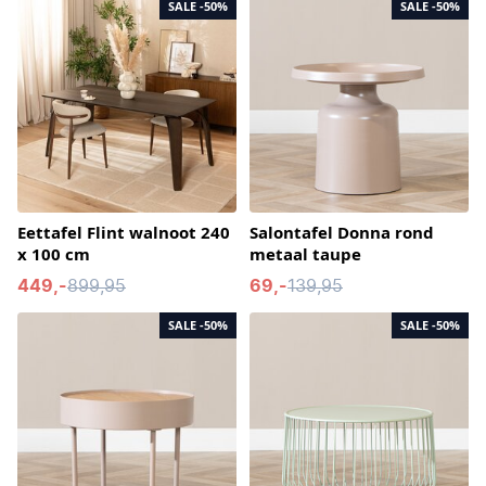
SALE
-50%
SALE
-50%
Eettafel Flint walnoot 240
Salontafel Donna rond
x 100 cm
metaal taupe
449,-
899,95
69,-
139,95
SALE
-50%
SALE
-50%