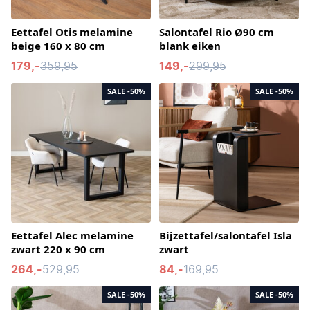
Eettafel Otis melamine
Salontafel Rio Ø90 cm
beige 160 x 80 cm
blank eiken
179,-
359,95
149,-
299,95
SALE
-50%
SALE
-50%
Eettafel Alec melamine
Bijzettafel/salontafel Isla
zwart 220 x 90 cm
zwart
264,-
529,95
84,-
169,95
SALE
-50%
SALE
-50%