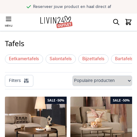
Reserveer jouw product en haal direct af
MENU
Tafels
Eetkamertafels
Salontafels
Bijzettafels
Bartafels
Filters
SALE
-50%
SALE
-50%