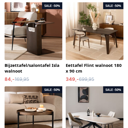
SALE
-50%
SALE
-50%
Bijzettafel/salontafel Isla
Eettafel Flint walnoot 180
walnoot
x 90 cm
84,-
169,95
349,-
699,95
SALE
-50%
SALE
-50%