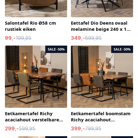
Salontafel Rio Ø58 cm
Eettafel Dio Deens ovaal
rustiek eiken
melamine beige 240 x 120
cm
99,-
199,95
349,-
699,95
SALE
-50%
SALE
-50%
Eetkamertafel Richy
Eetkamertafel boomstam
acaciahout verstelbare
Richy acaciahout
tafelpoten 180 x 90 cm
verstelbare tafelpoten
299,-
599,95
399,-
799,95
230 x 100 cm