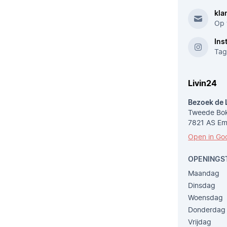
kla
Op 
Ins
Tag
Livin24
Bezoek de 
Tweede Bok
7821 AS E
Open in Go
OPENINGS
Maandag
Dinsdag
Woensdag
Donderdag
Vrijdag