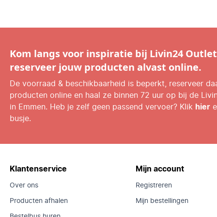
Kom langs voor inspiratie bij Livin24 Outlet
reserveer jouw producten alvast online.
De voorraad & beschikbaarheid is beperkt, reserveer d
producten online en haal ze binnen 72 uur op bij de Livi
in Emmen. Heb je zelf geen passend vervoer? Klik
hier
e
busje.
Klantenservice
Mijn account
Over ons
Registreren
Producten afhalen
Mijn bestellingen
Bestelbus huren