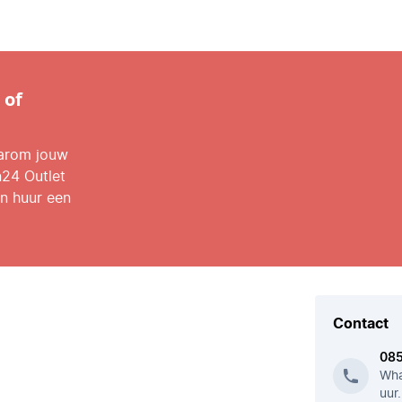
 of
aarom jouw
n24 Outlet
n huur een
Contact
08
Wha
uur.