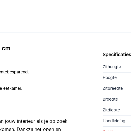
0 cm
Specificatie
Zithoogte
uimtebesparend.
Hoogte
de eetkamer.
Zitbreedte
Breedte
Zitdiepte
 jouw interieur als je op zoek
Handleiding
nkomen. Dankzij het open en