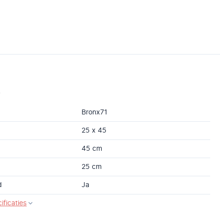
s
Bronx71
25 x 45
45 cm
25 cm
d
Ja
ificaties