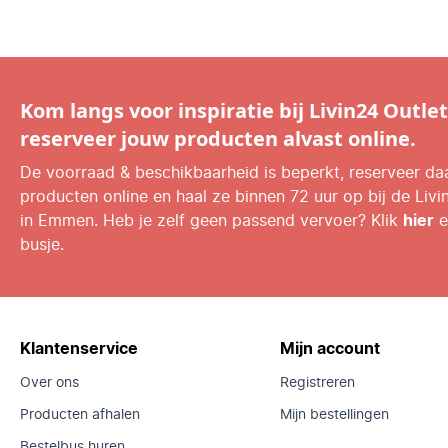
Kom langs voor inspiratie bij Livin24 Outlet
reserveer jouw producten alvast online.
De voorraad & beschikbaarheid is beperkt, reserveer d
producten online en haal ze binnen 72 uur op bij de Livi
in Emmen. Heb je zelf geen passend vervoer? Klik
hier
e
busje.
Klantenservice
Mijn account
Over ons
Registreren
Producten afhalen
Mijn bestellingen
Bestelbus huren