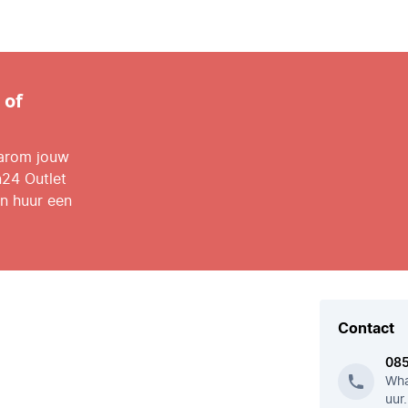
 of
aarom jouw
n24 Outlet
n huur een
Contact
08
Wha
uur.