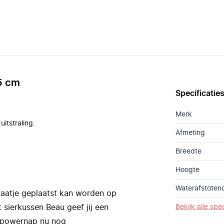
5 cm
Specificatie
Merk
itstraling.
Afmeting
Breedte
Hoogte
Waterafstoten
traatje geplaatst kan worden op
et sierkussen Beau geef jij een
Bekijk alle spec
en powernap nu nog