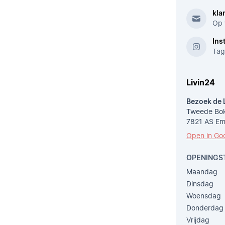
kla
Op 
Ins
Tag
Livin24
Bezoek de 
Tweede Bok
7821 AS E
Open in Go
OPENINGS
Maandag
Dinsdag
Woensdag
Donderdag
Vrijdag