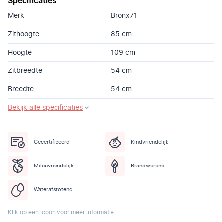
Specificaties
Merk
Bronx71
Zithoogte
85 cm
Hoogte
109 cm
Zitbreedte
54 cm
Breedte
54 cm
Bekijk alle specificaties
Gecertificeerd
Kindvriendelijk
Mileuvriendelijk
Brandwerend
Waterafstotend
Klik op een icoon voor meer informatie