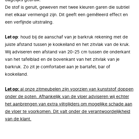
dagelijks gebruik.
De stof is geruit, geweven met twee kleuren garen die subtiel
met elkaar vermengd zijn. Dit geeft een gemêleerd effect en
een verfijnde uitstraling.
Let op
: houd bij de aanschaf van je barkruk rekening met de
juiste afstand tussen je kookeiland en het zitvlak van de kruk.
Wij adviseren een afstand van 20-25 cm tussen de onderkant
van het tafelblad en de bovenkant van het zitvlak van je
barkruk. Zo zit je comfortabel aan je bartafel, bar of
kookeiland.
Let op:
al onze zitmeubelen zijn voorzien van kunststof doppen
onder de poten. Afhankelijk van de vloer adviseren wij echter
het aanbrengen van extra viltglijders om mogelijke schade aan
de vloer te voorkomen. Dit valt onder de verantwoordelijkheid
van de klant.