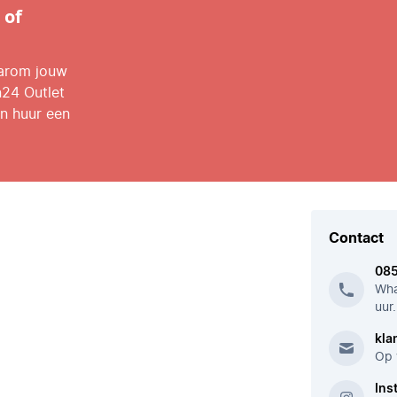
 of
aarom jouw
n24 Outlet
n huur een
Contact
08
Wha
uur.
kla
Op 
Ins