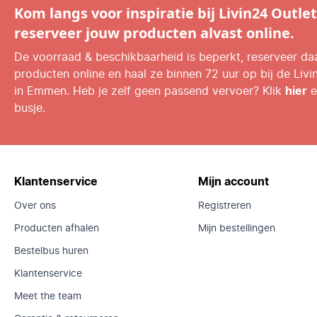
Kom langs voor inspiratie bij Livin24 Outlet
reserveer jouw producten alvast online.
De voorraad & beschikbaarheid is beperkt, reserveer d
producten online en haal ze binnen 72 uur op bij de Livi
in Emmen. Heb je zelf geen passend vervoer? Klik
hier
e
busje.
Klantenservice
Mijn account
Over ons
Registreren
Producten afhalen
Mijn bestellingen
Bestelbus huren
Klantenservice
Meet the team