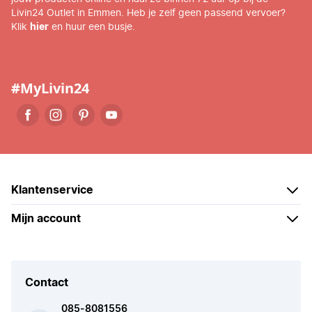
Livin24 Outlet in Emmen. Heb je zelf geen passend vervoer?
Klik
hier
en huur een busje.
#MyLivin24
Klantenservice
Mijn account
Contact
085-8081556