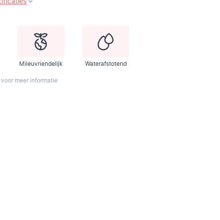
ificaties
Mileuvriendelijk
Waterafstotend
 voor meer informatie