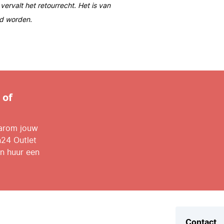
ervalt het retourrecht. Het is van
rd worden.
 of
aarom jouw
n24 Outlet
n huur een
Contact