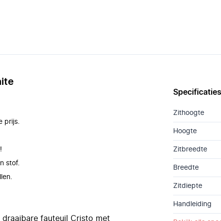
ite
Specificatie
Zithoogte
prijs.
Hoogte
!
Zitbreedte
n stof.
Breedte
len.
Zitdiepte
Handleiding
 draaibare fauteuil Cristo met