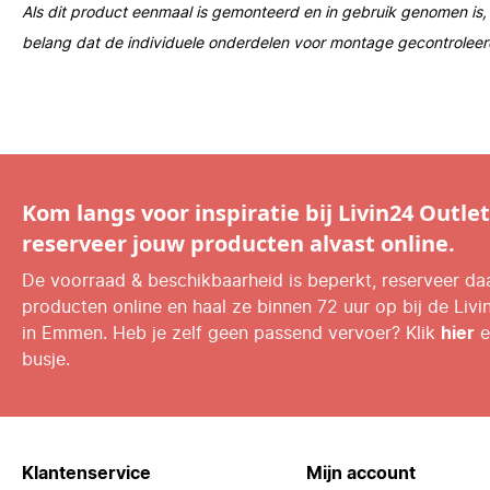
Als dit product eenmaal is gemonteerd en in gebruik genomen is, v
belang dat de individuele onderdelen voor montage gecontrolee
Kom langs voor inspiratie bij Livin24 Outlet
reserveer jouw producten alvast online.
De voorraad & beschikbaarheid is beperkt, reserveer d
producten online en haal ze binnen 72 uur op bij de Livi
in Emmen. Heb je zelf geen passend vervoer? Klik
hier
e
busje.
Klantenservice
Mijn account