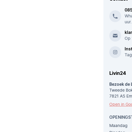
08
Wha
uur.
kla
Op 
Ins
Tag
Livin24
Bezoek de 
Tweede Bok
7821 AS E
Open in Go
OPENINGS
Maandag