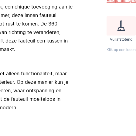
Bekijk alle spec
ek, een chique toevoeging aan je
er, deze linnen fauteuil
tot rust te komen. De 360
van richting te veranderen,
Vuilafstotend
eft deze fauteuil een kussen in
 maakt.
Klik op een icoon
et alleen functionaliteit, maar
terieur. Op deze manier kun je
reëren, waar ontspanning en
 de fauteuil moeiteloos in
 modern.