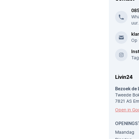
08
Wha
uur.
kla
Op 
Ins
Tag
Livin24
Bezoek de 
Tweede Bok
7821 AS E
Open in Go
OPENINGS
Maandag