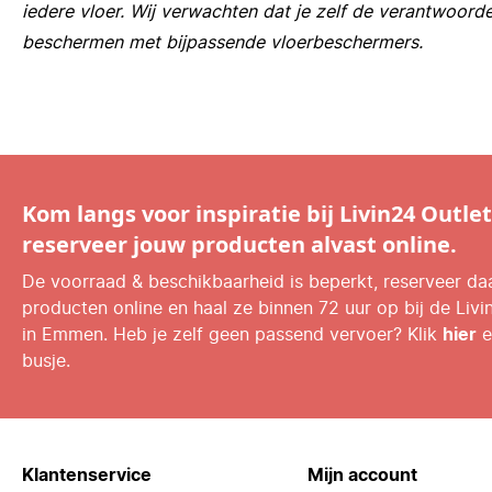
iedere vloer. Wij verwachten dat je zelf de verantwoorde
beschermen met bijpassende vloerbeschermers.
Kom langs voor inspiratie bij Livin24 Outlet
reserveer jouw producten alvast online.
De voorraad & beschikbaarheid is beperkt, reserveer d
producten online en haal ze binnen 72 uur op bij de Livi
in Emmen. Heb je zelf geen passend vervoer? Klik
hier
e
busje.
Klantenservice
Mijn account