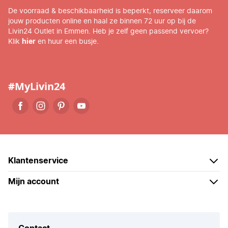
De voorraad & beschikbaarheid is beperkt, reserveer daarom
jouw producten online en haal ze binnen 72 uur op bij de
Livin24 Outlet in Emmen. Heb je zelf geen passend vervoer?
Klik
hier
en huur een busje.
#MyLivin24
Klantenservice
Mijn account