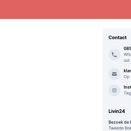
Contact
08
Wha
uur.
kla
Op 
Ins
Tag
Livin24
Bezoek de 
Tweede Bok