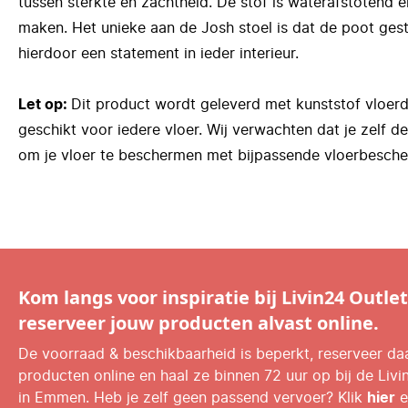
tussen sterkte en zachtheid. De stof is waterafstotend 
maken. Het unieke aan de Josh stoel is dat de poot gest
hierdoor een statement in ieder interieur.
Let op:
Dit product wordt geleverd met kunststof vloerd
geschikt voor iedere vloer. Wij verwachten dat je zelf 
om je vloer te beschermen met bijpassende vloerbesche
Kom langs voor inspiratie bij Livin24 Outlet
reserveer jouw producten alvast online.
De voorraad & beschikbaarheid is beperkt, reserveer d
producten online en haal ze binnen 72 uur op bij de Livi
in Emmen. Heb je zelf geen passend vervoer? Klik
hier
e