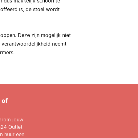
en dus makkelijk schoon te
offeerd is, de stoel wordt
oppen. Deze zijn mogelijk niet
de verantwoordelijkheid neemt
rmers.
 of
aarom jouw
n24 Outlet
n huur een