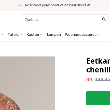
Reserveer jouw product en haal direct af
Tafels
Kasten
Lampen
Woonaccessoires
Eetka
chenil
99,-
199,9