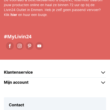
De voorraad & beschikbaarheid is beperkt, reserveer daarom
jouw producten online en haal ze binnen 72 uur op bij de
Livin24 Outlet in Emmen. Heb je zelf geen passend vervoer?
Klik
hier
en huur een busje.
#MyLivin24
Klantenservice
Mijn account
Contact