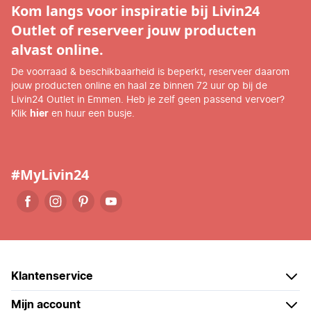
Kom langs voor inspiratie bij Livin24
Outlet of reserveer jouw producten
alvast online.
De voorraad & beschikbaarheid is beperkt, reserveer daarom
jouw producten online en haal ze binnen 72 uur op bij de
Livin24 Outlet in Emmen. Heb je zelf geen passend vervoer?
Klik
hier
en huur een busje.
#MyLivin24
Klantenservice
Mijn account