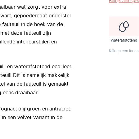
Bekijk alle spec
raaibaar wat zorgt voor extra
zwart, gepoedercoat onderstel
 fauteuil in de hoek van de
met deze fauteuil zijn
Waterafstotend
llende interieurstijlen en
Klik op een icoon
uil- en waterafstotend eco-leer.
uil! Dit is namelijk makkelijk
tel van de fauteuil is gemaakt
 eens draaibaar.
cognac, olijfgroen en antraciet.
 in een velvet variant in de