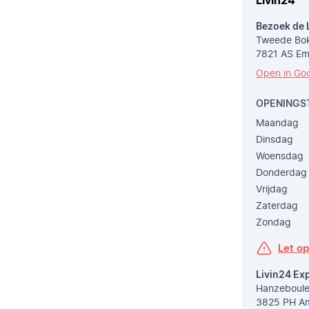
Livin24
Bezoek de 
Tweede Bok
7821 AS E
Open in Go
OPENINGS
Maandag
Dinsdag
Woensdag
Donderdag
Vrijdag
Zaterdag
Zondag
Let o
Livin24 Ex
Hanzeboule
3825 PH Am