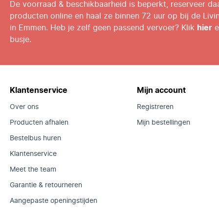
De voorraad & beschikbaarheid is beperkt, reserveer d
producten online en haal ze binnen 72 uur op bij de Livi
in Emmen. Heb je zelf geen passend vervoer? Klik
hier
e
busje.
Klantenservice
Mijn account
Over ons
Registreren
Producten afhalen
Mijn bestellingen
Bestelbus huren
Klantenservice
Meet the team
Garantie & retourneren
Aangepaste openingstijden