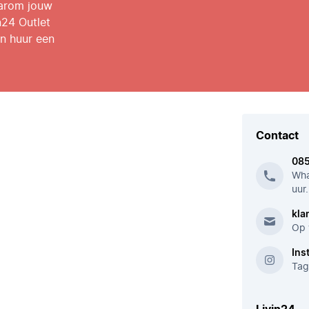
aarom jouw
n24 Outlet
n huur een
Contact
08
Wha
uur.
kla
Op 
Ins
Tag