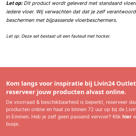
Let op:
Dit product wordt geleverd met standaard vloe
iedere vloer. Wij verwachten dat dat je zelf verantwoord
beschermen met bijpassende vloerbeschermers.
Let op: Deze set bestaat uit een fauteuil met hocker.
Kom langs voor inspiratie bij Livin24 Outlet
reserveer jouw producten alvast online.
De voorraad & beschikbaarheid is beperkt, reserveer d
producten online en haal ze binnen 72 uur op bij de Livi
in Emmen. Heb je zelf geen passend vervoer? Klik
hier
e
busje.