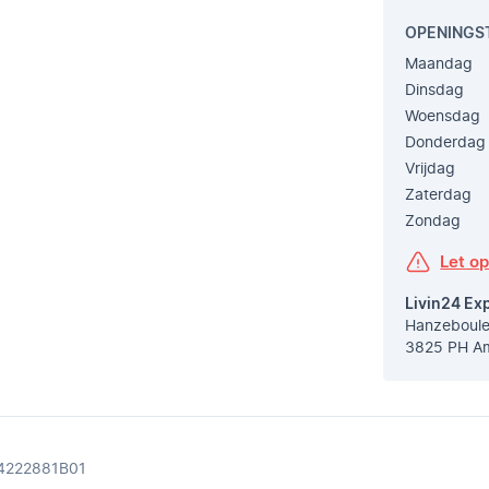
OPENINGS
Maandag
Dinsdag
Woensdag
Donderdag
Vrijdag
Zaterdag
Zondag
Let o
Livin24 Ex
Hanzeboule
3825 PH Am
54222881B01