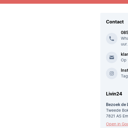
Contact
08
Wha
uur.
kla
Op 
Ins
Tag
Livin24
Bezoek de 
Tweede Bok
7821 AS E
Open in Go