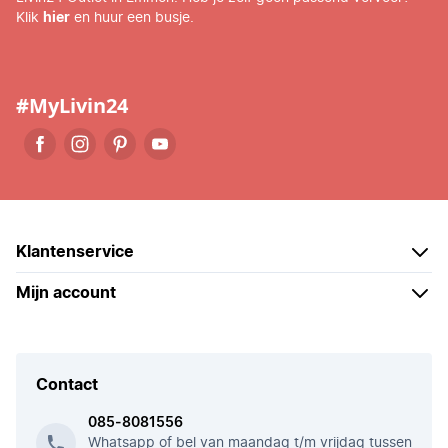
Klik
hier
en huur een busje.
#MyLivin24
Klantenservice
Mijn account
Contact
085-8081556
Whatsapp of bel van maandag t/m vrijdag tussen