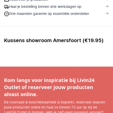
Haal je bestelling binnen drie werkdagen op
Drie maanden garantie op essentiële onderdelen
Kussens showroom Amersfoort (€19.95)
Kom langs voor inspiratie bij Livin24
Outlet of reserveer jouw producten
alvast online.
De voorraad & beschikbaarheid is beperkt, reserveer daarom
jouw producten online en haal ze binnen 72 uur op bij de
Livin24 Outlet in Emmen. Heb je zelf geen passend vervoer?