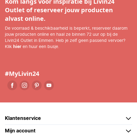
Kom langs voor inspiratie bij Livin24
Outlet of reserveer jouw producten
alvast online.
De voorraad & beschikbaarheid is beperkt, reserveer daarom
jouw producten online en haal ze binnen 72 uur op bij de
Livin24 Outlet in Emmen. Heb je zelf geen passend vervoer?
Klik
hier
en huur een busje.
#MyLivin24
Klantenservice
Mijn account