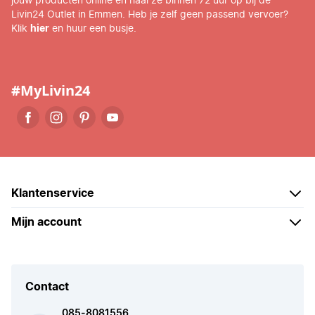
jouw producten online en haal ze binnen 72 uur op bij de
Livin24 Outlet in Emmen. Heb je zelf geen passend vervoer?
Klik
hier
en huur een busje.
#MyLivin24
Klantenservice
Mijn account
Contact
085-8081556