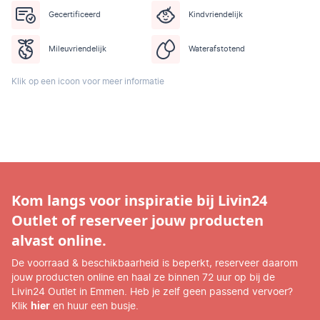
Gecertificeerd
Kindvriendelijk
Mileuvriendelijk
Waterafstotend
Klik op een icoon voor meer informatie
Kom langs voor inspiratie bij Livin24
Outlet of reserveer jouw producten
alvast online.
De voorraad & beschikbaarheid is beperkt, reserveer daarom
jouw producten online en haal ze binnen 72 uur op bij de
Livin24 Outlet in Emmen. Heb je zelf geen passend vervoer?
Klik
hier
en huur een busje.