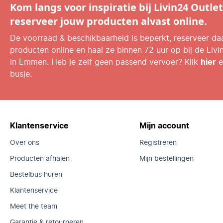
Kom langs voor inspiratie bij Livin24 Outlet
reserveer jouw producten alvast online.
De voorraad & beschikbaarheid is beperkt, reserveer d
producten online en haal ze binnen 72 uur op bij de Livi
in Emmen. Heb je zelf geen passend vervoer? Klik
hier
e
busje.
Klantenservice
Mijn account
Over ons
Registreren
Producten afhalen
Mijn bestellingen
Bestelbus huren
Klantenservice
Meet the team
Garantie & retourneren