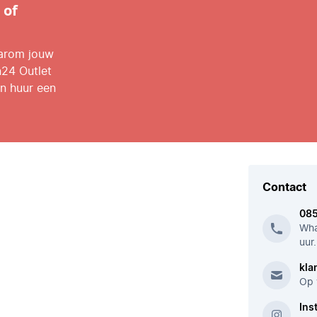
 of
aarom jouw
n24 Outlet
n huur een
Contact
08
Wha
uur.
kla
Op 
Ins