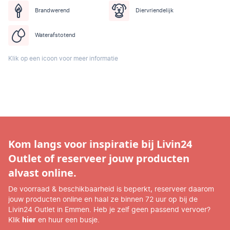
Brandwerend
Diervriendelijk
Waterafstotend
Klik op een icoon voor meer informatie
Kom langs voor inspiratie bij Livin24
Outlet of reserveer jouw producten
alvast online.
De voorraad & beschikbaarheid is beperkt, reserveer daarom
jouw producten online en haal ze binnen 72 uur op bij de
Livin24 Outlet in Emmen. Heb je zelf geen passend vervoer?
Klik
hier
en huur een busje.