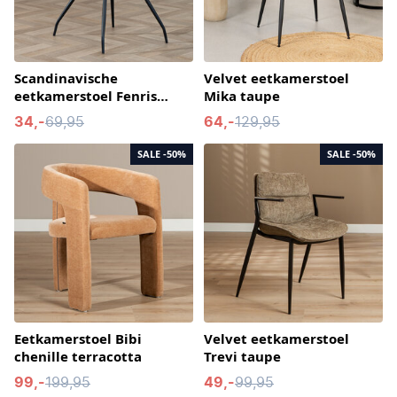
Scandinavische
Velvet eetkamerstoel
eetkamerstoel Fenris
Mika taupe
gerecyclede stof off white
34,-
69,95
64,-
129,95
SALE
-50%
SALE
-50%
Eetkamerstoel Bibi
Velvet eetkamerstoel
chenille terracotta
Trevi taupe
99,-
199,95
49,-
99,95