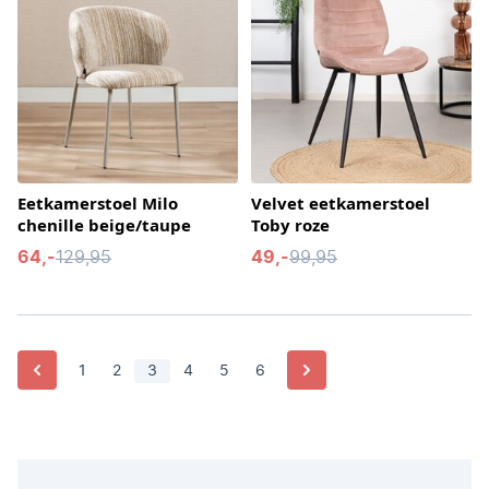
Eetkamerstoel Milo
Velvet eetkamerstoel
chenille beige/taupe
Toby roze
64,-
129,95
49,-
99,95
Vorige
Volgende
1
2
3
4
5
6