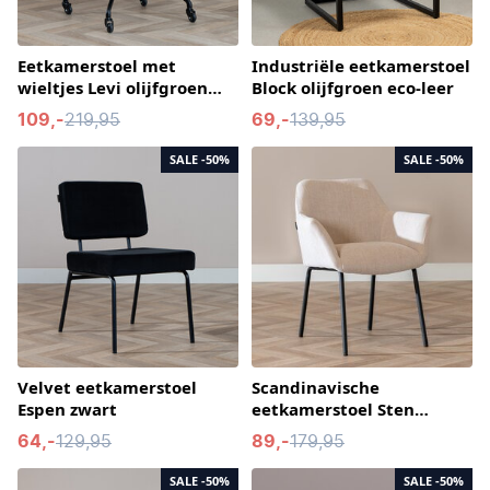
Eetkamerstoel met
Industriële eetkamerstoel
wieltjes Levi olijfgroen
Block olijfgroen eco-leer
eco-leer
109,-
219,95
69,-
139,95
SALE
-50%
SALE
-50%
Velvet eetkamerstoel
Scandinavische
Espen zwart
eetkamerstoel Sten
gerecyclede stof beige
64,-
129,95
89,-
179,95
SALE
-50%
SALE
-50%