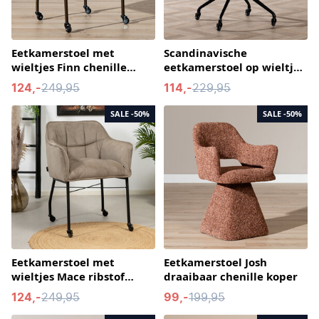
Eetkamerstoel met
Scandinavische
wieltjes Finn chenille
eetkamerstoel op wieltjes
bruin
Runa gerecyclede stof
124,-
249,95
114,-
229,95
taupe
SALE
-50%
SALE
-50%
Eetkamerstoel met
Eetkamerstoel Josh
wieltjes Mace ribstof
draaibaar chenille koper
taupe
124,-
249,95
99,-
199,95