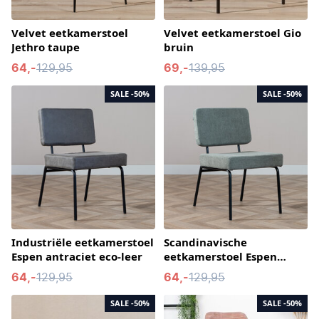
Velvet eetkamerstoel
Velvet eetkamerstoel Gio
Jethro taupe
bruin
64,-
129,95
69,-
139,95
SALE
-50%
SALE
-50%
Industriële eetkamerstoel
Scandinavische
Espen antraciet eco-leer
eetkamerstoel Espen
groen gerecyclede stof
64,-
129,95
64,-
129,95
SALE
-50%
SALE
-50%