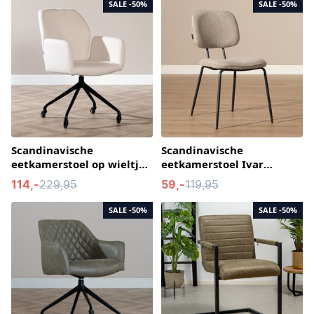
SALE
-50%
SALE
-50%
Scandinavische
Scandinavische
eetkamerstoel op wieltjes
eetkamerstoel Ivar
Runa gerecyclede stof off
gerecyclede stof taupe
114,-
229,95
59,-
119,95
white
SALE
-50%
SALE
-50%