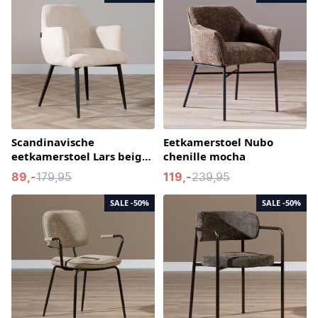
Scandinavische
Eetkamerstoel Nubo
eetkamerstoel Lars beige
chenille mocha
gerecyclede stof
89,-
179,95
119,-
239,95
SALE
-50%
SALE
-50%