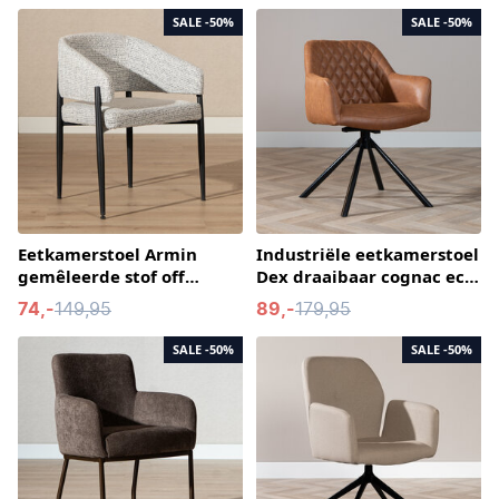
SALE
-50%
SALE
-50%
Eetkamerstoel Armin
Industriële eetkamerstoel
gemêleerde stof off
Dex draaibaar cognac eco-
white/zwart
leer
74,-
149,95
89,-
179,95
SALE
-50%
SALE
-50%